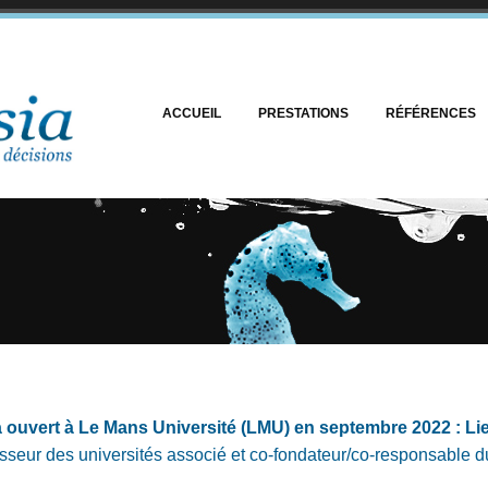
ACCUEIL
PRESTATIONS
RÉFÉRENCES
 ouvert à Le Mans Université (LMU) en septembre 2022 : Li
eur des universités associé et co-fondateur/co-responsable du